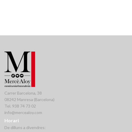
Carrer Barcelona, 38
08242 Manresa (Barcelona)
Tel. 938 74 73 02
info@mercealoy.com
Horari
De dilluns a divendres: