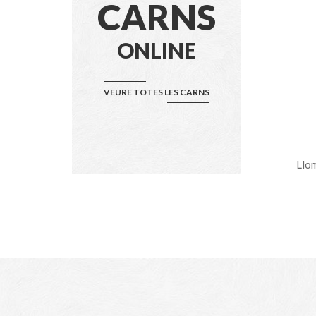
CARNS
ONLINE
VEURE TOTES LES CARNS
Llom De Terol (2 Talls)
Llom