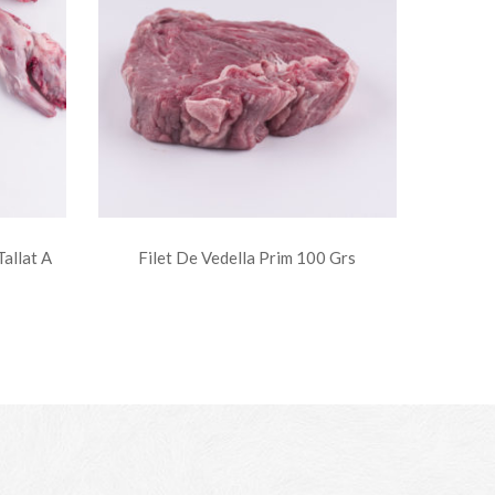
Tallat A
Filet De Vedella Prim 100 Grs
Llom