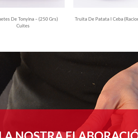
etes De Tonyina – (250 Grs)
Truita De Patata I Ceba (raci
Cuites
LA NOSTRA ELABORACI