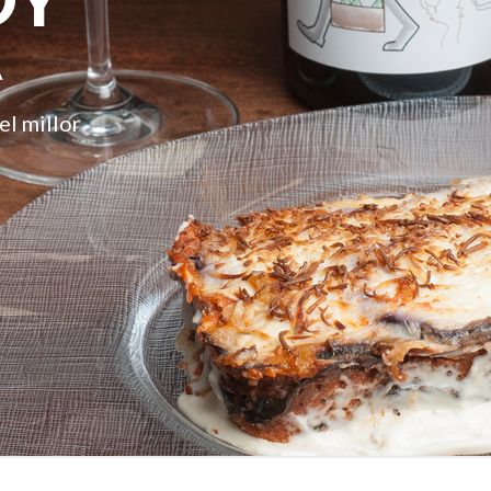
OY
A
el millor