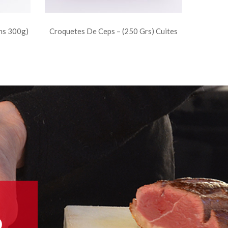
ons 300g)
Croquetes De Ceps – (250 Grs) Cuites
Ó