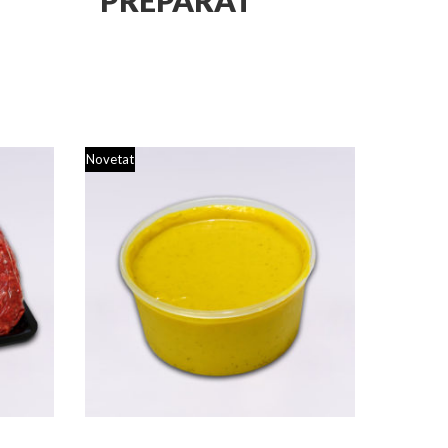
Novetat
Novetat