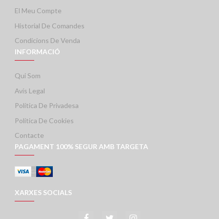
El Meu Compte
Historial De Comandes
Condicions De Venda
INFORMACIÓ
Qui Som
Avís Legal
Política De Privadesa
Política De Cookies
Contacte
PAGAMENT 100% SEGUR AMB TARGETA
XARXES SOCIALS