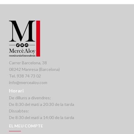
Carrer Barcelona, 38
08242 Manresa (Barcelona)
Tel. 938 74 73 02
info@mercealoy.com
Horari
De dilluns a divendres:
De 8:30 del matí a 20:30 de la tarda
Dissabtes:
De 8:30 del matí a 14:00 de la tarda
EL MEU COMPTE