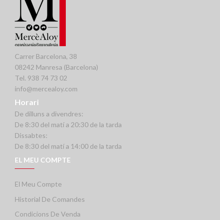
Carrer Barcelona, 38
08242 Manresa (Barcelona)
Tel. 938 74 73 02
info@mercealoy.com
Horari
De dilluns a divendres:
De 8:30 del matí a 20:30 de la tarda
Dissabtes:
De 8:30 del matí a 14:00 de la tarda
EL MEU COMPTE
El Meu Compte
Historial De Comandes
Condicions De Venda