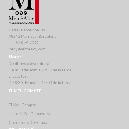
Carrer Barcelona, 38
08242 Manresa (Barcelona)
Tel. 938 74 73 02
info@mercealoy.com
Horari
De dilluns a divendres:
De 8:30 del matí a 20:30 de la tarda
Dissabtes:
De 8:30 del matí a 14:00 de la tarda
EL MEU COMPTE
El Meu Compte
Historial De Comandes
Condicions De Venda
INFORMACIÓ