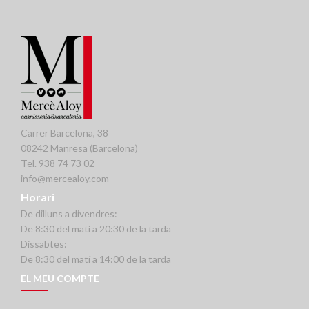
Carrer Barcelona, 38
08242 Manresa (Barcelona)
Tel. 938 74 73 02
info@mercealoy.com
Horari
De dilluns a divendres:
De 8:30 del matí a 20:30 de la tarda
Dissabtes:
De 8:30 del matí a 14:00 de la tarda
EL MEU COMPTE