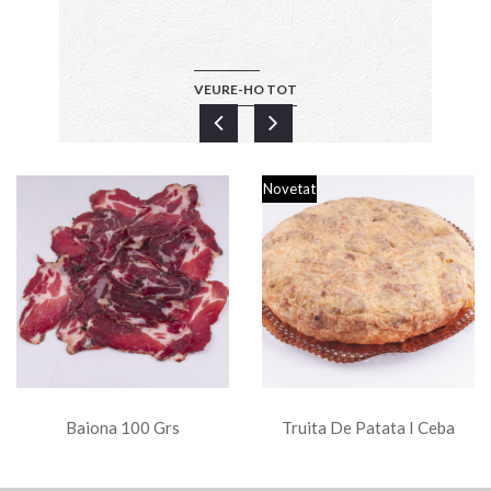
VEURE-HO TOT
Novetat
Baiona 100 Grs
Truita De Patata I Ceba
(racions 300g)