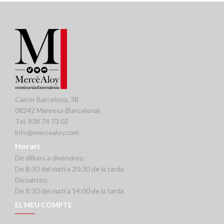
Carrer Barcelona, 38
08242 Manresa (Barcelona)
Tel. 938 74 73 02
info@mercealoy.com
Horari
De dilluns a divendres:
De 8:30 del matí a 20:30 de la tarda
Dissabtes:
De 8:30 del matí a 14:00 de la tarda
EL MEU COMPTE