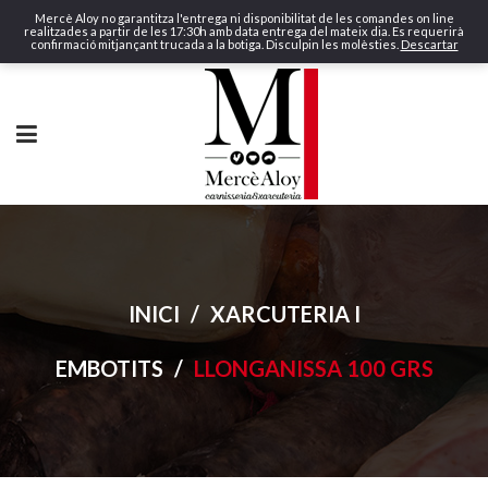
Mercè Aloy no garantitza l'entrega ni disponibilitat de les comandes on line
realitzades a partir de les 17:30h amb data entrega del mateix dia. Es requerirà
confirmació mitjançant trucada a la botiga. Disculpin les molèsties.
Descartar
INICI
/
XARCUTERIA I
EMBOTITS
/
LLONGANISSA 100 GRS