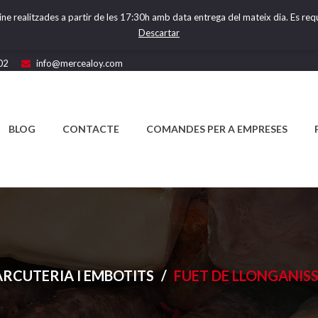
ine realitzades a partir de les 17:30h amb data entrega del mateix dia. Es requ
Descartar
02
info@mercealoy.com
BLOG
CONTACTE
COMANDES PER A EMPRESES
RCUTERIA I EMBOTITS
/
FUET DE LLONGANISS