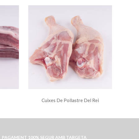
Cuixes De Pollastre Del Rei
A
PAGAMENT 100% SEGUR AMB TARGETA