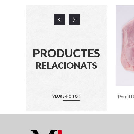
PRODUCTES
RELACIONATS
100 Grs
Llom De Pebre Negre 100 Grs
VEURE-HO TOT
Pernil D