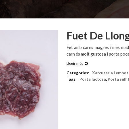
Fuet De Llon
Fet amb carns magres i més madu
carn és molt gustosa i porta poca 
Llegir més
Categories:
Xarcuteria i embot
Tags:
Porta lactosa
,
Porta sulfi