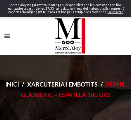
Mercè Aloy no garantitza l'entrega ni disponibilitat de les comandes on line
realitzades a partir de les 17:30h amb data entrega del mateix dia. Es requerirà
confirmació mitjançant trucada a la botiga. Disculpin les molèsties.
Descartar
INICI
/
XARCUTERIA I EMBOTITS
/
PERNIL
GLÀ/IBÈRIC – ESPATLLA 100 GRS