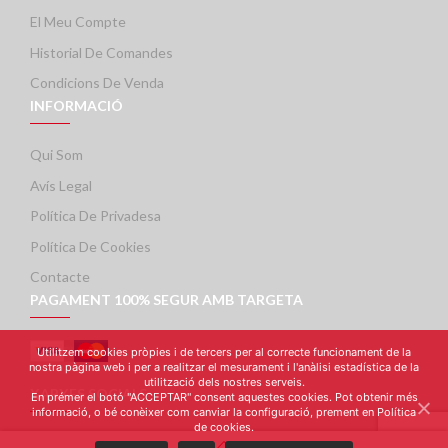
El Meu Compte
Historial De Comandes
Condicions De Venda
INFORMACIÓ
Qui Som
Avís Legal
Política De Privadesa
Política De Cookies
Contacte
PAGAMENT 100% SEGUR AMB TARGETA
Utilitzem cookies pròpies i de tercers per al correcte funcionament de la
nostra pàgina web i per a realitzar el mesurament i l'anàlisi estadística de la
utilització dels nostres serveis.
XARXES SOCIALS
En prémer el botó "ACCEPTAR" consent aquestes cookies. Pot obtenir més
informació, o bé conèixer com canviar la configuració, prement en Política
de cookies.