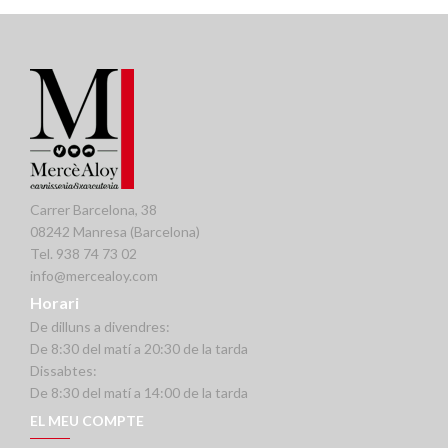
Carrer Barcelona, 38
08242 Manresa (Barcelona)
Tel. 938 74 73 02
info@mercealoy.com
Horari
De dilluns a divendres:
De 8:30 del matí a 20:30 de la tarda
Dissabtes:
De 8:30 del matí a 14:00 de la tarda
EL MEU COMPTE