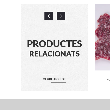
PRODUCTES
RELACIONATS
Cuixes De Pollastre Del Rei
VEURE-HO TOT
Fu