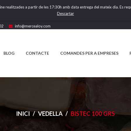
ine realitzades a partir de les 17:30h amb data entrega del mateix dia. Es requ
Descartar
02
info@mercealoy.com
BLOG
CONTACTE
COMANDES PER A EMPRESES
INICI
/
VEDELLA
/
BISTEC 100 GRS