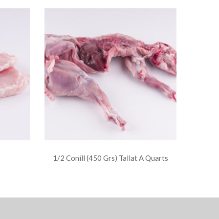
1/2 Conill (450 Grs) Tallat A Quarts
Pit De G