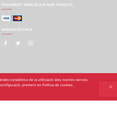
PAGAMENT 100% SEGUR AMB TARGETA
XARXES SOCIALS
àlisi estadística de la utilització dels nostres serveis.
onfiguració, prement en Política de cookies.