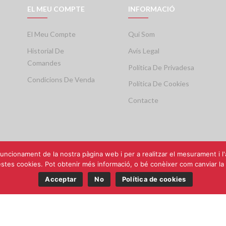
EL MEU COMPTE
INFORMACIÓ
El Meu Compte
Qui Som
Historial De
Avís Legal
Comandes
Política De Privadesa
Condicions De Venda
Política De Cookies
Contacte
uncionament de la nostra pàgina web i per a realitzar el mesurament i l'an
es cookies. Pot obtenir més informació, o bé conèixer com canviar la c
Acceptar
No
Política de cookies