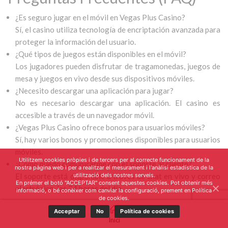
¿Es seguro jugar en el móvil en Vegas Plus Casino?
Sí, el casino utiliza tecnología de encriptación avanzada para
proteger la información del usuario.
¿Qué tipos de juegos están disponibles en el móvil?
Los jugadores pueden disfrutar de tragamonedas, juegos de
mesa y juegos en vivo desde sus dispositivos móviles.
¿Necesito descargar una aplicación para jugar?
No es necesario descargar una aplicación. El casino es
accesible a través de un navegador móvil.
¿Vegas Plus Casino ofrece bonos para usuarios móviles?
Sí, hay varios bonos y promociones disponibles para usuarios
móviles.
Utilitzem cookies pròpies i de tercers per al correcte funcionament de la
¿Cómo puedo comunicarme con el soporte al cliente?
nostra pàgina web i per a realitzar el mesurament i l'anàlisi estadística de la
El soporte está disponible a través de chat en vivo y correo
utilització dels nostres serveis.
En prémer el botó "ACCEPTAR" consent aquestes cookies. Pot obtenir més
electrónico, las 24 horas del día.
informació, o bé conèixer com canviar la configuració, prement en Política
de cookies.
Acceptar
No
Política de cookies
Inici
Llegir més
0