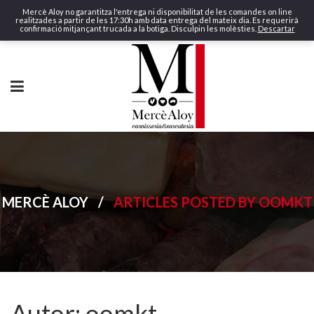
Mercè Aloy no garantitza l'entrega ni disponibilitat de les comandes on line
realitzades a partir de les 17:30h amb data entrega del mateix dia. Es requerirà
confirmació mitjançant trucada a la botiga. Disculpin les molèsties.
Descartar
MERCÈ ALOY
/
ARTICLES POSTED BY OOMKT
Autor:
oomkt