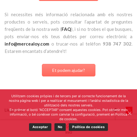
Si necessites més informació relacionada amb els nostres
productes o serveis, pots consultar l’apartat de preguntes
freqüents de la nostra web (
FAQ
), i si no trobes el que busques,
pots enviar-nos els teus dubtes per correu electrònic a
info@mercealoy.com
o trucar-nos al telèfon
938 747 302
.
Estarem encantats d’atendre’t!
Et podem ajudar?
Utilitzem cookies pròpies i de tercers per al correcte funcionament de la
nostra pàgina web i per a realitzar el mesurament i l'anàlisi estadística de la
utilització dels nostres serveis.
Llegir més
0
En prémer el botó "ACCEPTAR" consent aquestes cookies. Pot obtenir més
informació, o bé conèixer com canviar la configuració, prement en Política
de cookies.
Acceptar
No
Política de cookies
Inici