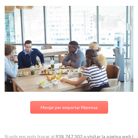
Menjar per emportar Manresa
Si vols ens pots trucar al
938 747 302 o visitar la pàgina web i