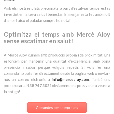
Amb els nostres plats precuinats, a part d’estalviar temps, estàs
invertint en la teva salut i benestar. El menjar està fet amb molt
d’amor i això el paladar sempre ho nota!
Optimitza el temps amb Mercè Aloy
sense escatimar en salut!
A Mercè Aloy cuinem amb producció pròpia i de proximitat. Ens
esforcem per mantenir una qualitat d’excel·lència, amb bona
presència i sabor perquè vulguis repetir. Si vols fer una
comanda ho pots fer directament desde la pàgina web o enviar-
nos un correo elctrònic a
i
nfo@mercealoy.com
. També ens
pots trucar al
938 747 302
i òbviament ens pots venir a veure a
la botiga!
Comandes per a empreses