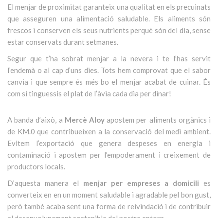
El menjar de proximitat garanteix una qualitat en els precuinats
que asseguren una alimentació saludable. Els aliments són
frescos i conserven els seus nutrients perquè són del dia, sense
estar conservats durant setmanes.
Segur que t’ha sobrat menjar a la nevera i te l’has servit
l’endemà o al cap d’uns dies. Tots hem comprovat que el sabor
canvia i que sempre és més bo el menjar acabat de cuinar. És
com si tinguessis el plat de l’àvia cada dia per dinar!
A banda d’això, a
Mercè Aloy
apostem per aliments orgànics i
de KM.0 que contribueixen a la conservació del medi ambient.
Evitem l’exportació que genera despeses en energia i
contaminació i apostem per l’empoderament i creixement de
productors locals.
D’aquesta manera el
menjar per empreses a domicili
es
converteix en en un moment saludable i agradable pel bon gust,
però també acaba sent una forma de reivindació i de contribuir
al desenvolupament sostenible del nostre entorn.