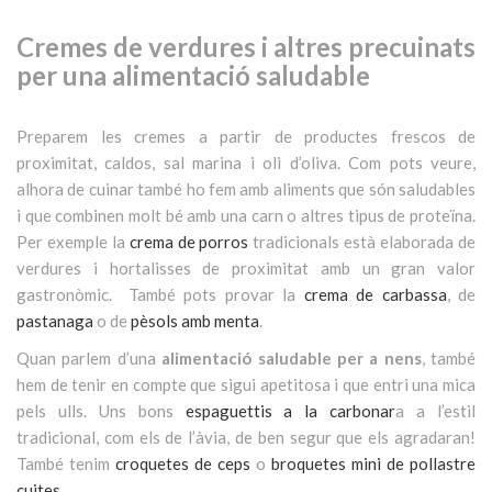
Cremes de verdures i altres precuinats
per una alimentació saludable
Preparem les cremes a partir de productes frescos de
proximitat, caldos, sal marina i oli d’oliva. Com pots veure,
alhora de cuinar també ho fem amb aliments que són saludables
i que combinen molt bé amb una carn o altres tipus de proteïna.
Per exemple la
crema de porros
tradicionals està elaborada de
verdures i hortalisses de proximitat amb un gran valor
gastronòmic. També pots provar la
crema de carbassa
, de
pastanaga
o de
pèsols amb menta
.
Quan parlem d’una
alimentació saludable per a nens
, també
hem de tenir en compte que sigui apetitosa i que entri una mica
pels ulls. Uns bons
espaguettis a la carbonar
a a l’estil
tradicional, com els de l’àvia, de ben segur que els agradaran!
També tenim
croquetes de ceps
o
broquetes mini de pollastre
cuites
.