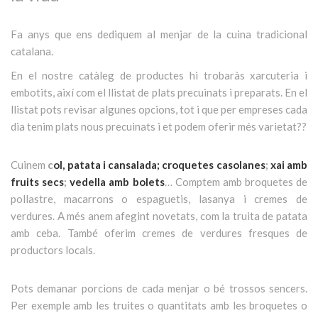
Fa anys que ens dediquem al menjar de la cuina tradicional
catalana
.
En el nostre catàleg de productes hi trobaràs xarcuteria i
embotits, així com el llistat de plats precuinats i preparats. En el
llistat pots revisar algunes opcions, tot i que per empreses cada
dia tenim plats nous precuinats i et podem oferir més varietat??
Cuinem
c
ol, patata i cansalada;
croquetes casolanes
;
xai amb
fruits secs
;
vedella amb bolets
…
Comptem amb broquetes de
pollastre, macarrons o espaguetis, lasanya i cremes de
verdures. A més anem afegint novetats, com la truita de patata
amb ceba. També oferim cremes de verdures fresques de
productors locals.
Pots demanar porcions de cada menjar o bé trossos sencers.
Per exemple amb les truites o quantitats amb les broquetes o