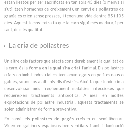
estan llestos per ser sacrificats en tan sols 45 dies (o menys si
s’utilitzen hormones de creixement), en canvi els pollastres de
granja es crien sense presses, i tenen una vida d'entre 85 i 105
dies. Aquest temps extra fa que la carn sigui més madura, i per
tant, de més qualitat.
La
cria
de pollastres
Un altre dels factors que afecta considerablement la qualitat de
la carn, és la
forma en la qual s’ha criat
l’animal. Els pollastres
criats en àmbit industrial creixen amuntegats en petites naus o
gàbies, sotmesos a alts nivells d’estrès. Això fa que tendeixin a
desenvolupar més freqüentment malalties infeccioses que
requereixen tractaments antibiòtics. A més, en moltes
explotacions de pollastre industrial, aquests tractaments se
solen administrar de forma preventiva.
En canvi, els
pollastres de pagès
creixen en semillibertat.
Viuen en galliners espaiosos ben ventilats i amb il·luminació