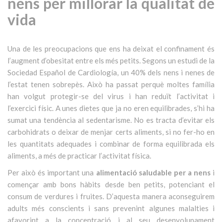
nens per millorar la qualitat de
vida
Una de les preocupacions que ens ha deixat el confinament és
l’augment d’obesitat entre els més petits. Segons un estudi de la
Sociedad Español de Cardiología, un 40% dels nens i nenes de
l’estat tenen sobrepès. Això ha passat perquè moltes família
han volgut protegir-se del virus i han reduït l’activitat i
l’exercici físic. A unes dietes que ja no eren equilibrades, s’hi ha
sumat una tendència al sedentarisme. No es tracta d’evitar els
carbohidrats o deixar de menjar certs aliments, si no fer-ho en
les quantitats adequades i combinar de forma equilibrada els
aliments, a més de practicar l’activitat física.
Per això és important una
alimentació saludable per a nens
i
començar amb bons hàbits desde ben petits, potenciant el
consum de verdures i fruites. D’aquesta manera aconseguirem
adults més conscients i sans prevenint algunes malalties i
afavorint a la concentració i al seu desenvolupament