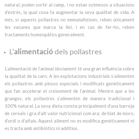
natural, poden sortir al camp, i no estan sotmesos a situacions
d’estrès, la qual cosa fa augmentar la seva qualitat de vida. A
més, si aquests pollastres no emmalalteixen, reben únicament
les vacunes que marca la llei, i en cas de fer-ho, reben
tractaments homeopàtics generalment.
L’
a
limentació
dels pollastres
L’alimentació de l’animal òbviament té una gran influència sobre
la qualitat de la carn. A les explotacions industrials s’alimenten
els pollastres amb pinsos especials i modificats genèticament
que fan accelerar el creixement de l’animal. Mentre que a les
granges, els pollastres s’alimenten de manera tradicional i
100% natural. La seva dieta consta principalment d’una barreja
de cereals i gra d’alt valor nutricional com ara; de blat de moro,
d’ordi o d'alfals. Aquest aliment no es modifica genèticament ni
es tracta amb antibiòtics ni additius.