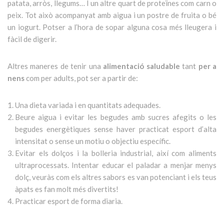
patata, arròs, llegums… I un altre quart de proteïnes com carn o
peix. Tot això acompanyat amb aigua i un postre de fruita o bé
un iogurt. Potser a l’hora de sopar alguna cosa més lleugera i
fàcil de digerir.
Altres maneres de tenir una
alimentació saludable
tant
per a
nens
com per adults, pot ser a partir de:
Una dieta variada i en quantitats adequades.
Beure aigua i evitar les begudes amb sucres afegits o les
begudes energètiques sense haver practicat esport d’alta
intensitat o sense un motiu o objectiu específic.
Evitar els dolços i la bolleria industrial, així com aliments
ultraprocessats. Intentar educar el paladar a menjar menys
dolç, veuràs com els altres sabors es van potenciant i els teus
àpats es fan molt més divertits!
Practicar esport de forma diaria.