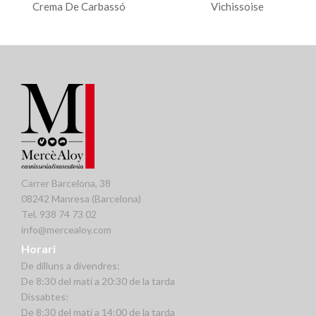
Crema De Carbassó
Vichissoise
Carrer Barcelona, 38
08242 Manresa (Barcelona)
Tel. 938 74 73 02
info@mercealoy.com
Horari
De dilluns a divendres:
De 8:30 del matí a 20:30 de la tarda
Dissabtes:
De 8:30 del matí a 14:00 de la tarda