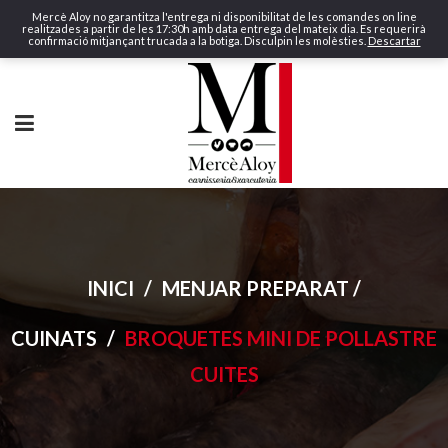
Mercè Aloy no garantitza l'entrega ni disponibilitat de les comandes on line
realitzades a partir de les 17:30h amb data entrega del mateix dia. Es requerirà
confirmació mitjançant trucada a la botiga. Disculpin les molèsties.
Descartar
INICI
/
MENJAR PREPARAT /
CUINATS
/
BROQUETES MINI DE POLLASTRE
CUITES