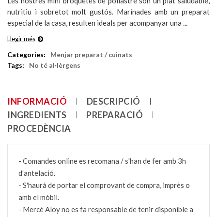
Les nostres mini broquetes de pollastre són un plat saludable,
nutritiu i sobretot molt gustós. Marinades amb un preparat
especial de la casa, resulten ideals per acompanyar una ...
Llegir més
Categories:
Menjar preparat / cuinats
Tags:
No té al·lèrgens
INFORMACIÓ
DESCRIPCIÓ
INGREDIENTS
PREPARACIÓ
PROCEDÈNCIA
- Comandes online es recomana / s'han de fer amb 3h
d'antelació.
- S'haurà de portar el comprovant de compra, imprès o
amb el mòbil.
- Mercè Aloy no es fa responsable de tenir disponible a