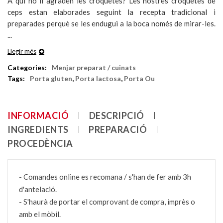
A qui no li agraden les croquetes? Les nostres croquetes de
ceps estan elaborades seguint la recepta tradicional i
preparades perquè se les endugui a la boca només de mirar-les.
...
Llegir més
Categories:
Menjar preparat / cuinats
Tags:
Porta gluten
,
Porta lactosa
,
Porta Ou
INFORMACIÓ
DESCRIPCIÓ
INGREDIENTS
PREPARACIÓ
PROCEDÈNCIA
- Comandes online es recomana / s'han de fer amb 3h
d'antelació.
- S'haurà de portar el comprovant de compra, imprès o
amb el mòbil.