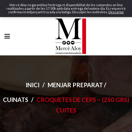
Mercè Aloy no garantitza l'entrega ni disponibilitat de les comandes on line
realitzades a partir de les 17:30h amb data entrega del mateix dia. Es requerirà
confirmació mitjançant trucada a la botiga. Disculpin les molèsties.
Descartar
INICI
/
MENJAR PREPARAT /
CUINATS
/
CROQUETES DE CEPS – (250 GRS)
CUITES