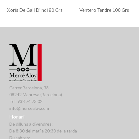
Xorís De Gall D’indi 80 Grs
Ventero Tendre 100 Grs
Carrer Barcelona, 38
08242 Manresa (Barcelona)
Tel. 938 74 73 02
info@mercealoy.com
Horari
De dilluns a divendres:
De 8:30 del matí a 20:30 de la tarda
Dissabtes: