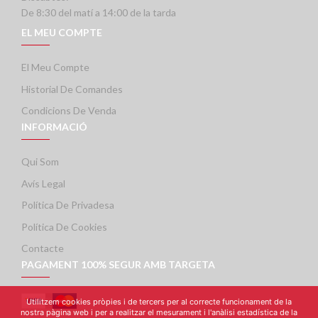
De 8:30 del matí a 14:00 de la tarda
EL MEU COMPTE
El Meu Compte
Historial De Comandes
Condicions De Venda
INFORMACIÓ
Qui Som
Avís Legal
Política De Privadesa
Política De Cookies
Contacte
PAGAMENT 100% SEGUR AMB TARGETA
Utilitzem cookies pròpies i de tercers per al correcte funcionament de la
nostra pàgina web i per a realitzar el mesurament i l'anàlisi estadística de la