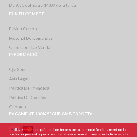
De 8:30 del matí a 14:00 de la tarda
EL MEU COMPTE
El Meu Compte
Historial De Comandes
Condicions De Venda
INFORMACIÓ
Qui Som
Avís Legal
Política De Privadesa
Política De Cookies
Contacte
PAGAMENT 100% SEGUR AMB TARGETA
Utilitzem cookies pròpies i de tercers per al correcte funcionament de la
nostra pàgina web i per a realitzar el mesurament i l'anàlisi estadística de la