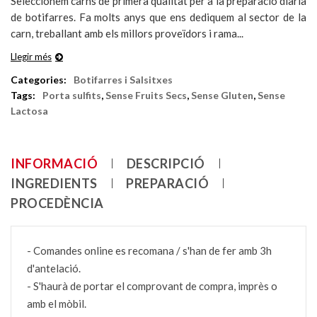
Seleccionem carns de primera qualitat per a la preparació diària
de botifarres. Fa molts anys que ens dediquem al sector de la
carn, treballant amb els millors proveïdors i rama...
Llegir més
Categories:
Botifarres i Salsitxes
Tags:
Porta sulfits
,
Sense Fruits Secs
,
Sense Gluten
,
Sense
Lactosa
INFORMACIÓ
DESCRIPCIÓ
INGREDIENTS
PREPARACIÓ
PROCEDÈNCIA
- Comandes online es recomana / s'han de fer amb 3h
d'antelació.
- S'haurà de portar el comprovant de compra, imprès o
amb el mòbil.