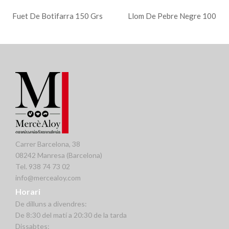
Fuet De Botifarra 150 Grs
Llom De Pebre Negre 100
Grs
Carrer Barcelona, 38
08242 Manresa (Barcelona)
Tel. 938 74 73 02
info@mercealoy.com
Horari
De dilluns a divendres:
De 8:30 del matí a 20:30 de la tarda
Dissabtes: