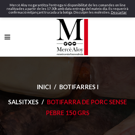
Mercè Aloy no garantitza l'entrega ni disponibilitat de les comandes on line
realitzades a partir de les 17:30h amb data entrega del mateix dia. Es requerirà
confirmació mitjançant trucada a la botiga. Disculpin les molèsties.
Descartar
INICI
/
BOTIFARRES I
SALSITXES
/
BOTIFARRA DE PORC SENSE
PEBRE 150 GRS