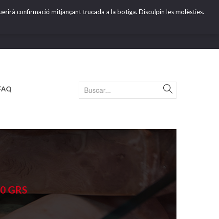
erirà confirmació mitjançant trucada a la botiga. Disculpin les molèsties.
FAQ
0 GRS