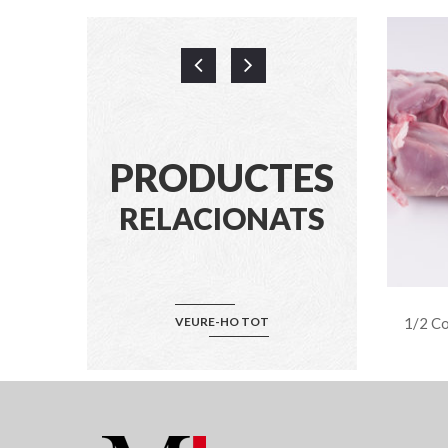
PRODUCTES
RELACIONATS
00 Grs
Fuet De Botifarra 150 Grs
VEURE-HO TOT
1/2 Co