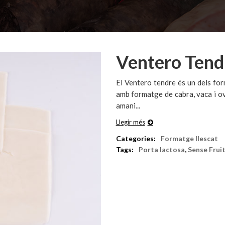
Ventero Tend
El Ventero tendre és un dels fo
amb formatge de cabra, vaca i ov
amani...
Llegir més
Categories:
Formatge llescat
Tags:
Porta lactosa
,
Sense Frui