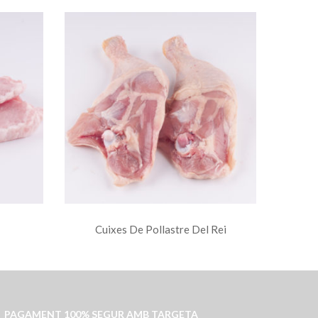
Cuixes De Pollastre Del Rei
Ll
PAGAMENT 100% SEGUR AMB TARGETA