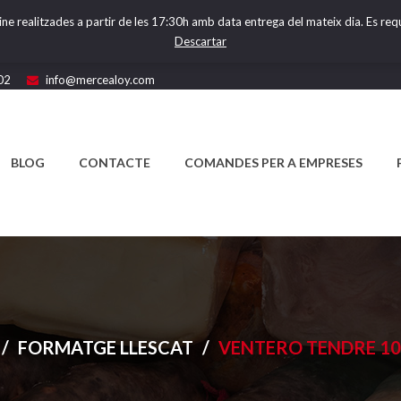
ine realitzades a partir de les 17:30h amb data entrega del mateix dia. Es requ
Descartar
02
info@mercealoy.com
BLOG
CONTACTE
COMANDES PER A EMPRESES
/
FORMATGE LLESCAT
/
VENTERO TENDRE 10