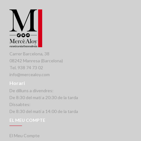
Carrer Barcelona, 38
08242 Manresa (Barcelona)
Tel. 938 74 73 02
info@mercealoy.com
Horari
De dilluns a divendres:
De 8:30 del matí a 20:30 de la tarda
Dissabtes:
De 8:30 del matí a 14:00 de la tarda
EL MEU COMPTE
El Meu Compte