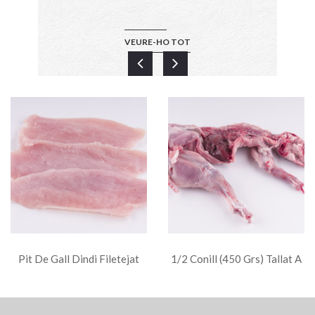
VEURE-HO TOT
Pit De Gall Dindi Filetejat
1/2 Conill (450 Grs) Tallat A
Safates (200 Grs)
Quarts