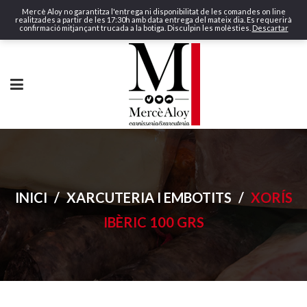
Mercè Aloy no garantitza l'entrega ni disponibilitat de les comandes on line
realitzades a partir de les 17:30h amb data entrega del mateix dia. Es requerirà
confirmació mitjançant trucada a la botiga. Disculpin les molèsties.
Descartar
INICI
/
XARCUTERIA I EMBOTITS
/
XORÍS
IBÈRIC 100 GRS