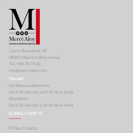
Carrer Barcelona, 38
08242 Manresa (Barcelona)
Tel. 938 74 73 02
info@mercealoy.com
Horari
De dilluns a divendres:
De 8:30 del matí a 20:30 de la tarda
Dissabtes:
De 8:30 del matí a 14:00 de la tarda
EL MEU COMPTE
El Meu Compte