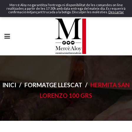
Mercè Aloy no garantitza l'entrega ni disponibilitat de les comandes on line
realitzades a partir de les 17:30h amb data entrega del mateix dia. Es requerirà
confirmació mitjançant trucada a la botiga. Disculpin les molèsties.
Descartar
INICI
/
FORMATGE LLESCAT
/
HERMITA SAN
LORENZO 100 GRS