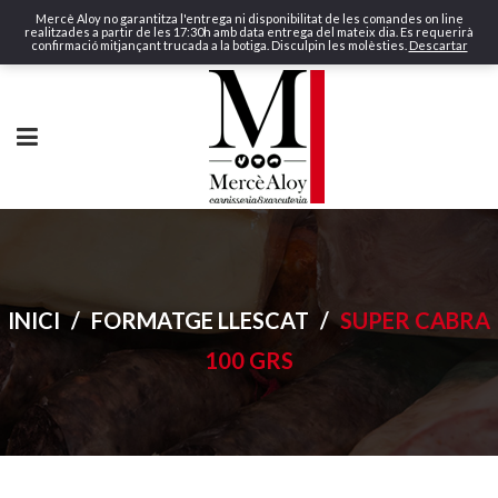
Mercè Aloy no garantitza l'entrega ni disponibilitat de les comandes on line
realitzades a partir de les 17:30h amb data entrega del mateix dia. Es requerirà
confirmació mitjançant trucada a la botiga. Disculpin les molèsties.
Descartar
INICI
/
FORMATGE LLESCAT
/
SUPER CABRA
100 GRS