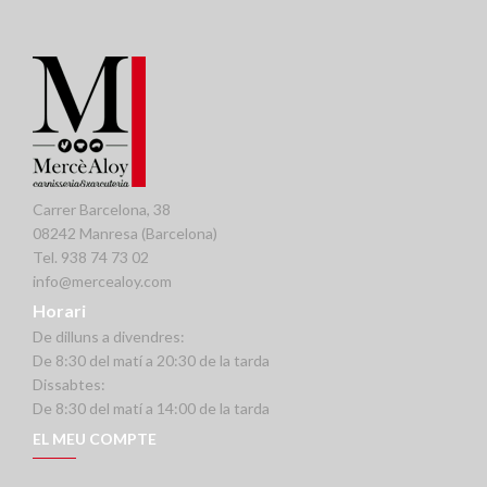
Carrer Barcelona, 38
08242 Manresa (Barcelona)
Tel. 938 74 73 02
info@mercealoy.com
Horari
De dilluns a divendres:
De 8:30 del matí a 20:30 de la tarda
Dissabtes:
De 8:30 del matí a 14:00 de la tarda
EL MEU COMPTE