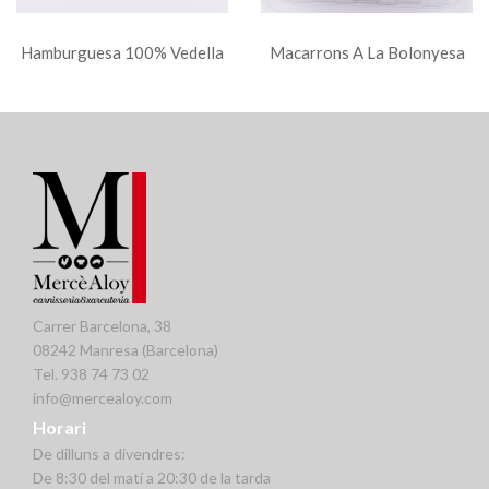
Hamburguesa 100% Vedella
Macarrons A La Bolonyesa
ECO
Carrer Barcelona, 38
08242 Manresa (Barcelona)
Tel. 938 74 73 02
info@mercealoy.com
Horari
De dilluns a divendres:
De 8:30 del matí a 20:30 de la tarda