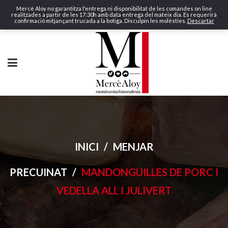
Mercè Aloy no garantitza l'entrega ni disponibilitat de les comandes on line
realitzades a partir de les 17:30h amb data entrega del mateix dia. Es requerirà
confirmació mitjançant trucada a la botiga. Disculpin les molèsties.
Descartar
INICI
/
MENJAR
PRECUINAT
/
MANDONGUILLES DE PORC I
VEDELLA ALL I JULIVERT