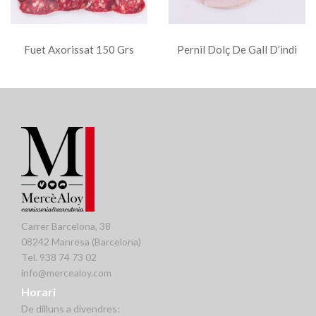
Fuet Axorissat 150 Grs
Pernil Dolç De Gall D’indi
100 Grs
Carrer Barcelona, 38
08242 Manresa (Barcelona)
Tel. 938 74 73 02
info@mercealoy.com
Horari
De dilluns a divendres: