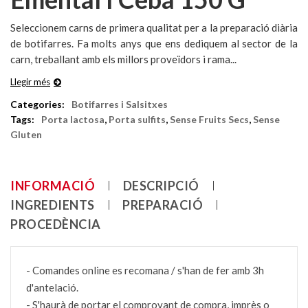
Seleccionem carns de primera qualitat per a la preparació diària
de botifarres. Fa molts anys que ens dediquem al sector de la
carn, treballant amb els millors proveïdors i rama...
Llegir més
Categories:
Botifarres i Salsitxes
Tags:
Porta lactosa
,
Porta sulfits
,
Sense Fruits Secs
,
Sense
Gluten
INFORMACIÓ
DESCRIPCIÓ
INGREDIENTS
PREPARACIÓ
PROCEDÈNCIA
- Comandes online es recomana / s'han de fer amb 3h
d'antelació.
- S'haurà de portar el comprovant de compra, imprès o