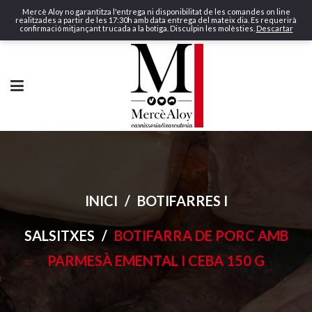
Mercè Aloy no garantitza l'entrega ni disponibilitat de les comandes on line
realitzades a partir de les 17:30h amb data entrega del mateix dia. Es requerirà
confirmació mitjançant trucada a la botiga. Disculpin les molèsties.
Descartar
INICI
/
BOTIFARRES I
SALSITXES
/
BOTIFARRA DE PORC AMB
PARMESÀ EMENTAL I CEBA 150 G