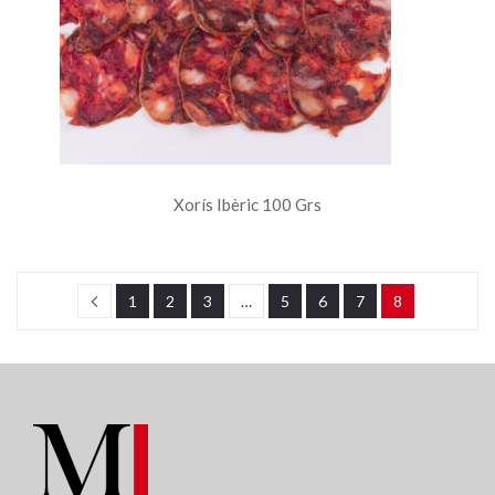
Xorís Ibèric 100 Grs
1
2
3
…
5
6
7
8