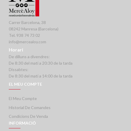
Carrer Barcelona, 38
08242 Manresa (Barcelona)
Tel. 938 74 73 02
info@mercealoy.com
Horari
De dilluns a divendres:
De 8:30 del matí a 20:30 de la tarda
Dissabtes:
De 8:30 del matí a 14:00 de la tarda
EL MEU COMPTE
El Meu Compte
Historial De Comandes
Condicions De Venda
INFORMACIÓ