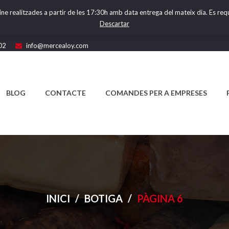
ine realitzades a partir de les 17:30h amb data entrega del mateix dia. Es requ
Descartar
02
info@mercealoy.com
BLOG
CONTACTE
COMANDES PER A EMPRESES
INICI
/
BOTIGA
/
PÀGINA 6