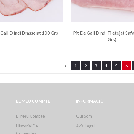
 Gall D’indi Brassejat 100 Grs
Pit De Gall Dindi Filetejat Saf
Grs)
1
2
3
4
5
6
EL MEU COMPTE
INFORMACIÓ
El Meu Compte
Qui Som
Historial De
Avís Legal
Comandes