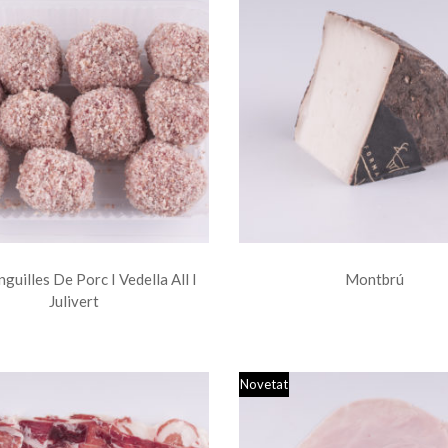
uilles De Porc I Vedella All I
Montbrú
Julivert
Novetat