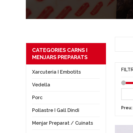
CATEGORIES CARNS I
MENJARS PREPARATS
FILT
Xarcuteria I Embotits
Vedella
Porc
Preu
Pollastre I Gall Dindi
Menjar Preparat / Cuinats