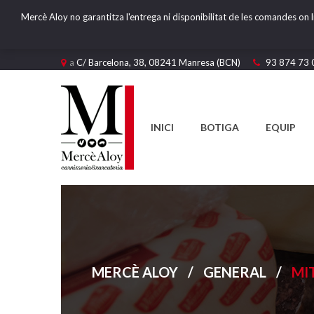
Mercè Aloy no garantitza l'entrega ni disponibilitat de les comandes on l
a
C/ Barcelona, 38, 08241 Manresa (BCN)
93 874 73 
INICI
BOTIGA
EQUIP
MERCÈ ALOY
/
GENERAL
/
MI