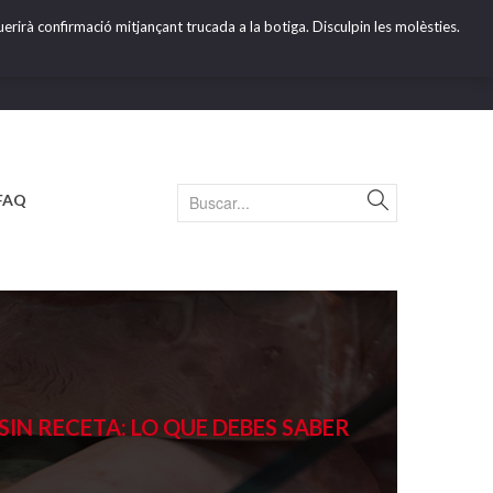
erirà confirmació mitjançant trucada a la botiga. Disculpin les molèsties.
FAQ
IN RECETA: LO QUE DEBES SABER