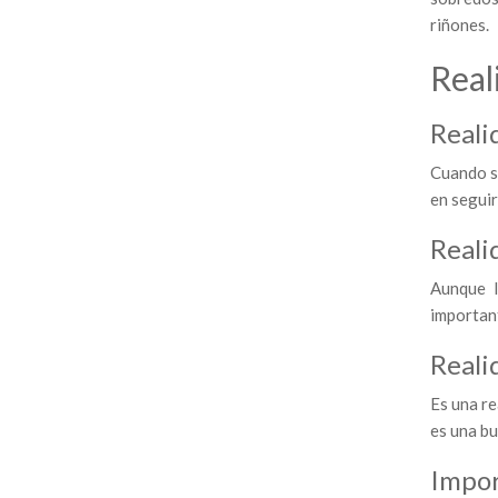
riñones.
Real
Reali
Cuando s
en seguir
Reali
Aunque l
importan
Reali
Es una r
es una bu
Impor