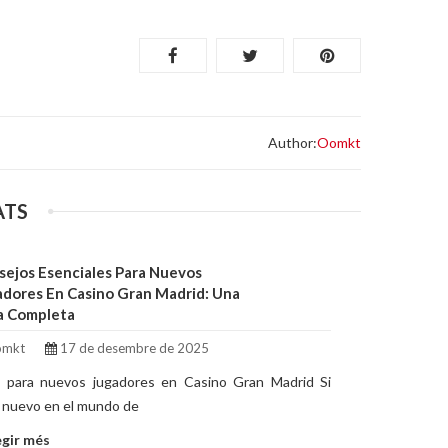
Author:
Oomkt
ATS
sejos Esenciales Para Nuevos
Des
adores En Casino Gran Madrid: Una
Aum
a Completa
Cas
mkt
17 de desembre de 2025
O
 para nuevos jugadores en Casino Gran Madrid Si
Apr
 nuevo en el mundo de
Cali
egir més
Ll