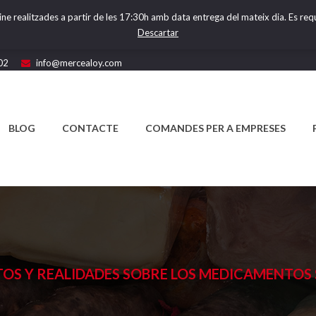
ine realitzades a partir de les 17:30h amb data entrega del mateix dia. Es requ
Descartar
02
info@mercealoy.com
BLOG
CONTACTE
COMANDES PER A EMPRESES
TOS Y REALIDADES SOBRE LOS MEDICAMENTOS S