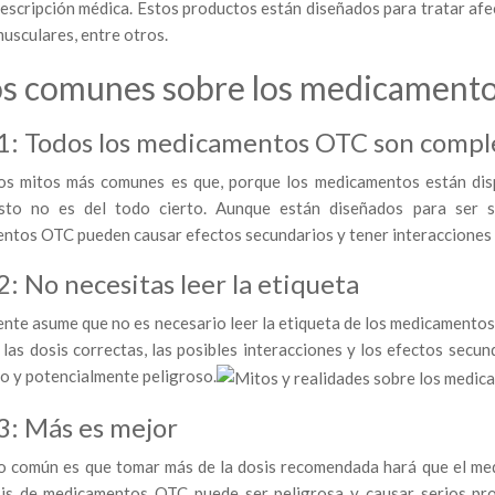
rescripción médica. Estos productos están diseñados para tratar af
usculares, entre otros.
s comunes sobre los medicamentos
1: Todos los medicamentos OTC son comp
os mitos más comunes es que, porque los medicamentos están dis
sto no es del todo cierto. Aunque están diseñados para ser s
ntos OTC pueden causar efectos secundarios y tener interacciones
2: No necesitas leer la etiqueta
te asume que no es necesario leer la etiqueta de los medicamentos si
las dosis correctas, las posibles interacciones y los efectos secun
o y potencialmente peligroso.
3: Más es mejor
o común es que tomar más de la dosis recomendada hará que el medi
is de medicamentos OTC puede ser peligrosa y causar serios pro