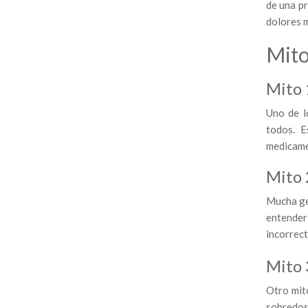
de una p
dolores m
Mito
Mito 
Uno de l
todos. E
medicame
Mito 
Mucha gen
entender 
incorrect
Mito 
Otro mit
sobredos