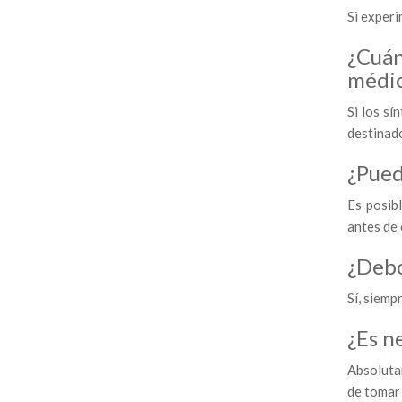
Si exper
¿Cuán
médi
Si los s
destinado
¿Pued
Es posib
antes de
¿Debo
Sí, siemp
¿Es n
Absoluta
de tomar