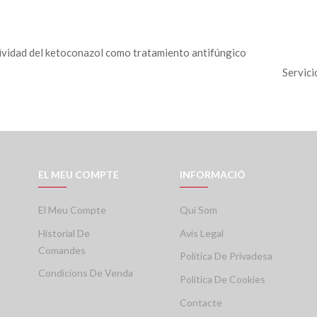
ividad del ketoconazol como tratamiento antifúngico
Servici
EL MEU COMPTE
INFORMACIÓ
El Meu Compte
Qui Som
Historial De
Avís Legal
Comandes
Política De Privadesa
Condicions De Venda
Política De Cookies
Contacte