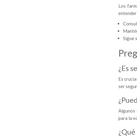
Los farm
entender 
Consul
Mantén
Sigue s
Preg
¿Es s
Es cruci
ser segur
¿Pued
Algunos 
para la e
¿Qué 