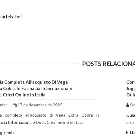
arteix-ho!
POSTS RELACION
a Completa All’acquisto Di Vega
Con
a Cobra In Farmacia Internazionale
Jug
. Cricri Online In Italia
Guí
mkt
17 de desembre de 2025
Oo
a completa all’acquisto di Vega Extra Cobra in
Guía
cia Internazionale Dott. Cricri online in Italia
eres
egir més
Ll