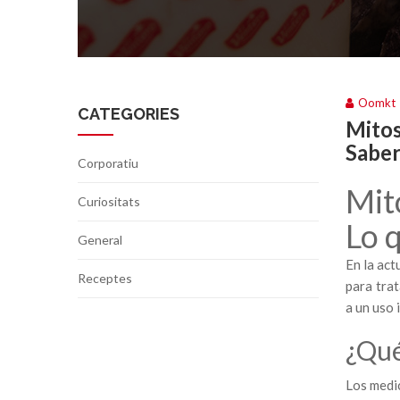
Oomkt
CATEGORIES
Mitos
Sabe
Corporatiu
Mit
Curiositats
Lo 
General
En la act
Receptes
para tra
a un uso 
¿Qué
Los medi