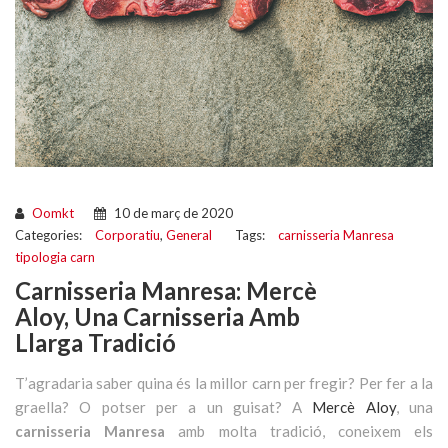
Oomkt
10 de març de 2020
Categories:
Corporatiu
,
General
Tags:
carnisseria Manresa
tipologia carn
Carnisseria Manresa: Mercè
Aloy, Una Carnisseria Amb
Llarga Tradició
T’agradaria saber quina és la millor carn per fregir? Per fer a la
graella? O potser per a un guisat? A
Mercè Aloy
, una
carnisseria Manresa
amb molta tradició, coneixem els