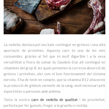
La vedella, destaca pel seu baix contingut en greixos i una alta
aportació de proteïnes. Aquesta carn és una de les més
consumides, gràcies al fet que és molt digerible i a la seva
versatilitat a l’hora de cuinar-la. Gaudeix d’un alt contingut en
vitamines del grup B, les quals permeten la correcta absorció de
greixos i proteïnes, així com el bon funcionament del sistema
nerviós. S’ha de tenir en compte, que la vitamina B12 afavoreix
la producció de glòbuls vermells de la sang, molt necessari pels
esportistes o persones amb anèmia.
Tasta la nostra
carn de vedella de qualitat
i de proximitat,
perfecta per fer guisats, fregir, a la graella o rostida.