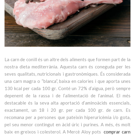
La carn de conill és un altre dels aliments que formen part de la
nostra dieta mediterrània. Aquesta carn és coneguda per les
seves qualitats, nutricionals i gastronòmiques. És considerada
una carn magra o “blanca”, baixa en calories i que aporta unes
130 kcal per cada 100 gr. Conté un 72% d’aigua, però sempre
depenent de la rassa i de l’alimentació de l’animal. El més
destacable és la seva alta aportació d’aminoàcids essencials,
exactament, un 18 i 20 gr. per cada 100 gr. de carn. Es
recomana per a persones que pateixin hiperuricèmia i/o gota,
pel seu menor contingut en àcid úric i purines. A més, és molt
baix en greixos i colesterol. A Mercè Aloy pots
comprar carn