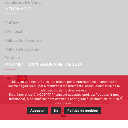
Condicions De Venda
INFORMACIÓ
Qui Som
Avís Legal
Política De Privadesa
Política De Cookies
Contacte
PAGAMENT 100% SEGUR AMB TARGETA
Utilitzem cookies pròpies i de tercers per al correcte funcionament de la
nostra pàgina web i per a realitzar el mesurament i l'anàlisi estadística de la
XARXES SOCIALS
utilització dels nostres serveis.
En prémer el botó "ACCEPTAR" consent aquestes cookies. Pot obtenir més
informació, o bé conèixer com canviar la configuració, prement en Política
de cookies.
Acceptar
No
Política de cookies
Inici
© 2019 Mercè Aloy. Tots els drets reservats.