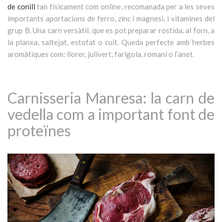
de conill
tan físicament com online, recomanada per a les seves
importants aportacions de ferro, zinc i magnesi, i vitamines del
grup B. Una carn versàtil, que es pot preparar rostida, al forn, a
la planxa, saltejat, estofat o cuit. Queda perfecte amb herbes
aromàtiques com: llorer, julivert, farigola, romaní o l’anet.
Carnisseria Manresa: la carn de
vedella com a important font de
proteïnes