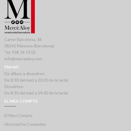
Carrer Barcelona, 38
08242 Manresa (Barcelona)
Tel. 938 74 73 02
info@mercealoy.com
Horari
De dilluns a divendres:
De 8:30 del matí a 20:30 de la tarda
Dissabtes:
De 8:30 del matí a 14:00 de la tarda
EL MEU COMPTE
El Meu Compte
Historial De Comandes