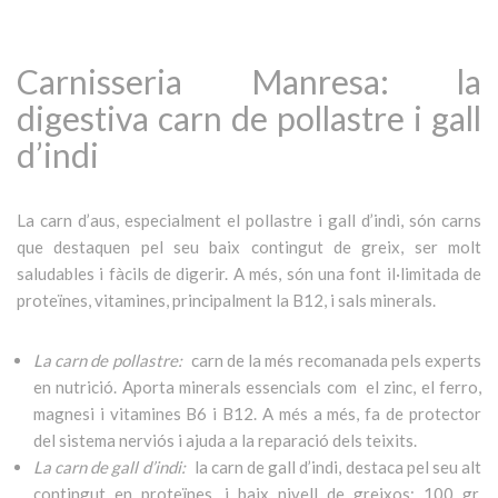
Carnisseria Manresa: la
digestiva carn de pollastre i gall
d’indi
La carn d’aus, especialment el pollastre i gall d’indi, són carns
que destaquen pel seu baix contingut de greix, ser molt
saludables i fàcils de digerir. A més, són una font il·limitada de
proteïnes, vitamines, principalment la B12, i sals minerals.
La carn de pollastre:
carn de la més recomanada pels experts
en nutrició. Aporta minerals essencials com el zinc, el ferro,
magnesi i vitamines B6 i B12. A més a més, fa de protector
del sistema nerviós i ajuda a la reparació dels teixits.
La carn de gall d’indi:
la carn de gall d’indi, destaca pel seu alt
contingut en proteïnes, i baix nivell de greixos: 100 gr.