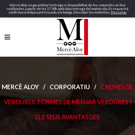
Mercè Aloy no garantitza l'entrega ni disponibilitat de les comandes on line
realitzades a partir de les 17:30h amb data entrega del mateix dia. Es requerirà
confirmació mitjançant trucada a la botiga. Disculpin les molèsties.
Descartar
MERCÈ ALOY
/
CORPORATIU
/
CREMES DE
VERDURES: FORMES DE MENJAR VERDURES I
ELS SEUS AVANTATGES