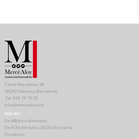
Carrer Barcelona, 38
08242 Manresa (Barcelona)
Tel. 938 74 73 02
info@mercealoy.com
Horari
De dilluns a divendres:
De 8:30 del matí a 20:30 de la tarda
Dissabtes: