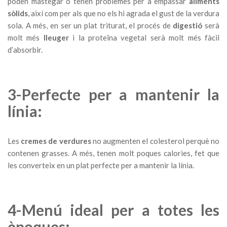
poden mastegar o tenen problemes per a empassar
aliments
sòlids
, així com per als que no els hi agrada el gust de la verdura
sola. A més, en ser un plat triturat, el procés de
digestió
serà
molt més
lleuger
i la proteïna vegetal serà molt més fàcil
d’absorbir.
3-Perfecte per a mantenir la
línia:
Les
cremes de verdures
no augmenten el colesterol perquè no
contenen grasses. A més, tenen molt poques calories, fet que
les converteix en un plat perfecte per a mantenir la línia.
4-Menú ideal per a totes les
èpoques: