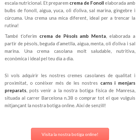
escala nutricional. Et preparem
crema de Fonoll
elaborada amb
bulbs de fonoll, aigua, yuca, oli d’oliva, sal marina, gingebre i
cúrcuma. Una crema una mica diferent, ideal per a trencar la
rutina!
També t’oferim
crema de Pèsols amb Menta
, elaborada a
partir de pèsols, beguda d’ametlla, aigua, menta, oli d’oliva i sal
marina. Una crema casolana molt saludable, nutritiva,
econòmica i ideal pel teu dia a dia.
Si vols adquirir les nostres cremes casolanes de qualitat i
proximitat, o conèixer més de les nostres
carns i menjars
preparats
, pots venir a la nostra botiga física de Manresa,
situada al carrer Barcelona n.38 o comprar tot el que vulguis
mitjançant la nostra botiga online. Així de senzill!
Visita la nostra botiga online!