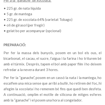
Per a la “ganache” de xocolata:
• 225 gr. de nata líquida
• 5 gr. de mantega
• 225 gr. de xocolata 64% (varietat Tobago)
• oli de girasol (per fregir)
• gelat bo per acompanyar (opcional)
PREPARACIÓ:
Per fer la massa dels bunyols, posem en un bol els ous, el
bicarbonat, el cacau, el sucre, l’aigua i la farina i ho triturem bé
amb el túrmix. Després, tapem el bol amb paper film i ho deixem
refredar a la nevera durant 3 hores.
Per fer la “ganache”, posem en un cassó la nata i la mantega, ho
escalfem una mica sense que arribi a bullir, ho retirem del foc, hi
afegim la xocolata i ho remenem bé fins que quedi ben desfeta.
A continuació, omplim el motlle de silicona de mitges esferes
amb la “ganache” i el posem una hora al congelador.