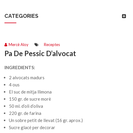
CATEGORIES
Mercè Aloy
Receptes
Pa De Pessic D’alvocat
INGREDIENTS:
2 alvocats madurs
4 ous
El suc de mitja llimona
150 gr. de sucre morè
50 ml. d’oli d’oliva
220 gr. de farina
Un sobre petit de llevat (16 gr. aprox.)
Sucre glacé per decorar