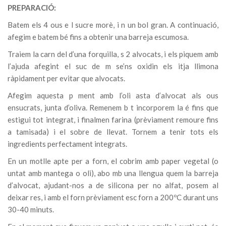
PREPARACIÓ:
Batem els 4 ous e l sucre morè, i n un bol gran. A continuació,
afegim e batem bé fins a obtenir una barreja escumosa.
Traiem la carn del d’una forquilla, s 2 alvocats, i els piquem amb
l’ajuda afegint el suc de m se’ns oxidin els itja llimona
ràpidament per evitar que alvocats.
Afegim aquesta p ment amb l’oli asta d’alvocat als ous
ensucrats, junta d’oliva. Remenem b t incorporem la é fins que
estigui tot integrat, i finalmen farina (prèviament remoure fins
a tamisada) i el sobre de llevat. Tornem a tenir tots els
ingredients perfectament integrats.
En un motlle apte per a forn, el cobrim amb paper vegetal (o
untat amb mantega o oli), abo mb una llengua quem la barreja
d’alvocat, ajudant-nos a de silicona per no alfat, posem al
deixar res, i amb el forn prèviament esc forn a 200ºC durant uns
30-40 minuts.