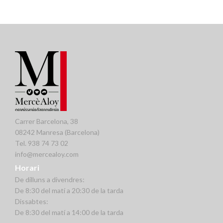
Carrer Barcelona, 38
08242 Manresa (Barcelona)
Tel. 938 74 73 02
info@mercealoy.com
Horari
De dilluns a divendres:
De 8:30 del matí a 20:30 de la tarda
Dissabtes:
De 8:30 del matí a 14:00 de la tarda