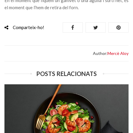
En el moment que fiquem un ganivet o una agulla i surti net, és
el moment que l’hem de retira del forn.
Comparteix-ho!
Author:
Mercè Aloy
POSTS RELACIONATS