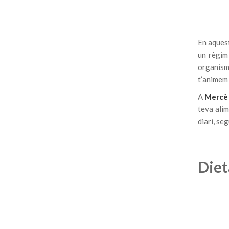
En aques
un règim
organisme
t’animem 
A
Mercè
teva alim
diari, se
Diet