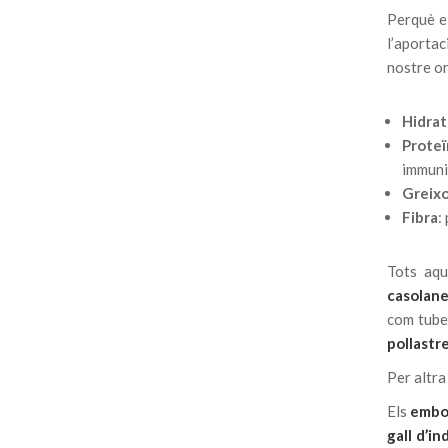
Perquè e
l’aportac
nostre or
Hidrat
Proteï
immuni
Greix
Fibra
:
Tots aqu
casolan
com tuber
pollastr
Per altra
Els
embo
gall d’ind