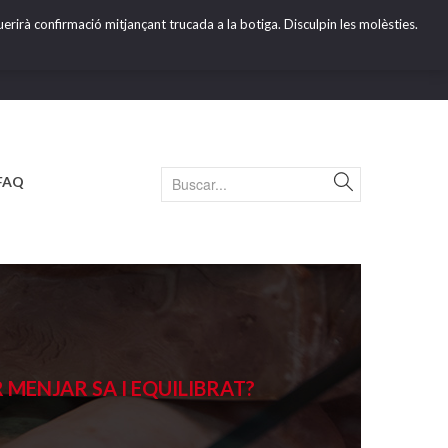
erirà confirmació mitjançant trucada a la botiga. Disculpin les molèsties.
FAQ
MENJAR SA I EQUILIBRAT?