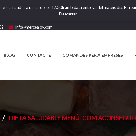
ine realitzades a partir de les 17:30h amb data entrega del mateix dia. Es requ
Descartar
02
info@mercealoy.com
BLOG
CONTACTE
COMANDES PER A EMPRESES
/
DIETA SALUDABLE MENÚ: COM ACONSEGUIR 