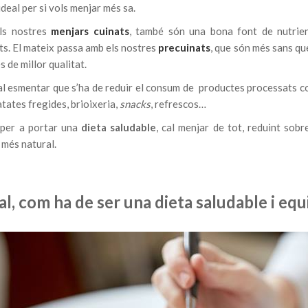
ideal per si vols menjar més sa.
ls nostres
menjars cuinats
, també són una bona font de nutrien
s. El mateix passa amb els nostres
precuinats
, que són més sans que
s de millor qualitat.
l esmentar que s’ha de reduir el consum de productes processats co
atates fregides, brioixeria,
snacks
, refrescos…
, per a portar una
dieta saludable
, cal menjar de tot, reduint sobr
 més natural.
nal, com ha de ser una dieta saludable i equ