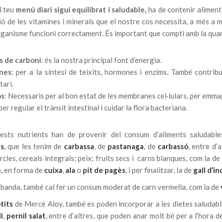
l teu
menú diari sigui equilibrat i saludable,
ha de contenir aliments
ió de les vitamines i minerals que el nostre cos necessita, a més a m
ganisme funcioni correctament. És important que compti amb la quant
s de carboni
: és la nostra principal font d’energia.
nes
: per a la síntesi de teixits, hormones i enzims. També contrib
tari.
os
: Necessaris per al bon estat de les membranes cel·lulars, per emm
 per regular el trànsit intestinal i cuidar la flora bacteriana.
ests nutrients han de provenir del consum d’aliments saludabl
es
,
que les tenim de
carbassa
, de
pastanaga
, de
carbassó
, entre d’
cles, cereals integrals; peix; fruits secs i carns blanques, com la de
e
,
en forma de
cuixa
,
ala
o
pit de pagès
, i per finalitzar, la de
gall d’in
 banda, també cal fer un consum moderat de carn vermella, com la de
tits
de Mercè Aloy, també es poden incorporar a les dietes saludable
i
,
pernil salat
, entre d’altres, que poden anar molt bé per a l’hora