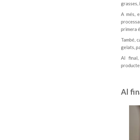
grasses, 
A més, e
processat
primera é
També, ca
gelats, p
Al final
producte
Al fi