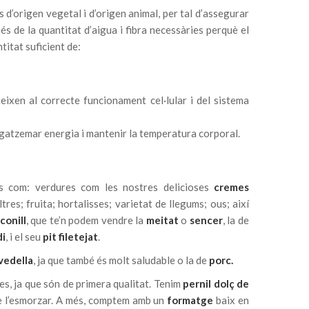
 d’origen vegetal i d’origen animal, per tal d’assegurar
és de la quantitat d’aigua i fibra necessàries perquè el
itat suficient de:
ueixen al correcte funcionament cel·lular i del sistema
agatzemar energia i mantenir la temperatura corporal.
es com: verdures com les nostres delicioses
cremes
altres; fruita; hortalisses; varietat de llegums; ous; així
conill
, que te’n podem vendre la
meitat
o
sencer
, la de
di
, i el seu
pit filetejat
.
vedella
, ja que també és molt saludable o la de
porc.
s, ja que són de primera qualitat. Tenim
pernil dolç de
 de l’esmorzar. A més, comptem amb un
formatge
baix en