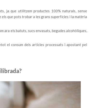
ts, ja que utilitzem productes 100% naturals, sense
 els que pots trobar a les grans superfícies i la matèria
m ara els batuts, sucs envasats, begudes alcohòliques,
etot el consum dels articles processats i apostant pel
ilibrada?